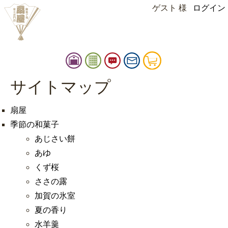
ゲスト 様
ログイン
instagram
facebook
扇
御
お
お
カ
屋
品
知
問
ー
店
書
ら
い
ト
サイトマップ
扇屋
舗
せ
合
情
せ
扇屋
報
季節の和菓子
あじさい餅
あゆ
くず桜
ささの露
加賀の氷室
夏の香り
水羊羹