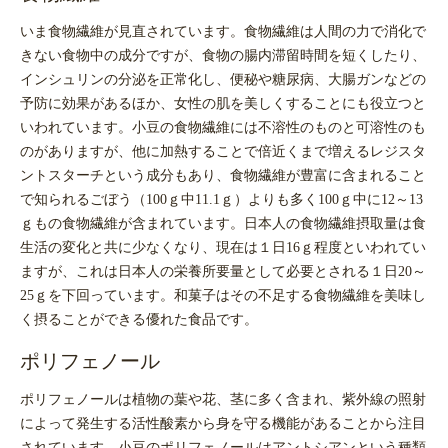
いま食物繊維が見直されています。食物繊維は人間の力で消化で
きない食物中の成分ですが、食物の腸内滞留時間を短くしたり、
インシュリンの分泌を正常化し、便秘や糖尿病、大腸ガンなどの
予防に効果があるほか、女性の肌を美しくすることにも役立つと
いわれています。小豆の食物繊維には不溶性のものと可溶性のも
のがありますが、他に加熱することで倍近くまで増えるレジスタ
ントスターチという成分もあり、食物繊維が豊富に含まれること
で知られるごぼう（100ｇ中11.1ｇ）よりも多く100ｇ中に12～13
ｇもの食物繊維が含まれています。日本人の食物繊維摂取量は食
生活の変化と共に少なくなり、現在は１日16ｇ程度といわれてい
ますが、これは日本人の栄養所要量として必要とされる１日20～
25ｇを下回っています。和菓子はその不足する食物繊維を美味し
く摂ることができる優れた食品です。
ポリフェノール
ポリフェノールは植物の葉や花、茎に多く含まれ、紫外線の照射
によって発生する活性酸素から身を守る機能があることから注目
されています。小豆のポリフェノールはアントシアンという種類