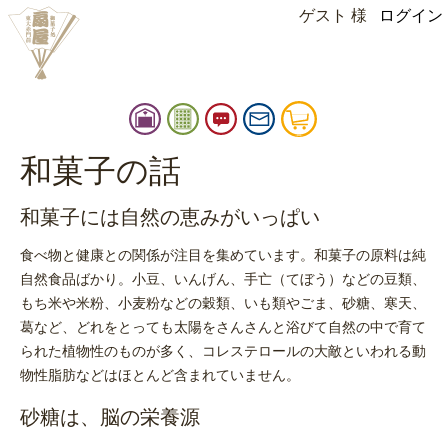
ゲスト 様
ログイン
instagram
facebook
扇
御
お
お
カ
屋
品
知
問
ー
店
書
ら
い
ト
和菓子の話
扇屋
舗
せ
合
情
せ
和菓子には自然の恵みがいっぱい
報
食べ物と健康との関係が注目を集めています。和菓子の原料は純
自然食品ばかり。小豆、いんげん、手亡（てぼう）などの豆類、
もち米や米粉、小麦粉などの穀類、いも類やごま、砂糖、寒天、
葛など、どれをとっても太陽をさんさんと浴びて自然の中で育て
られた植物性のものが多く、コレステロールの大敵といわれる動
物性脂肪などはほとんど含まれていません。
砂糖は、脳の栄養源