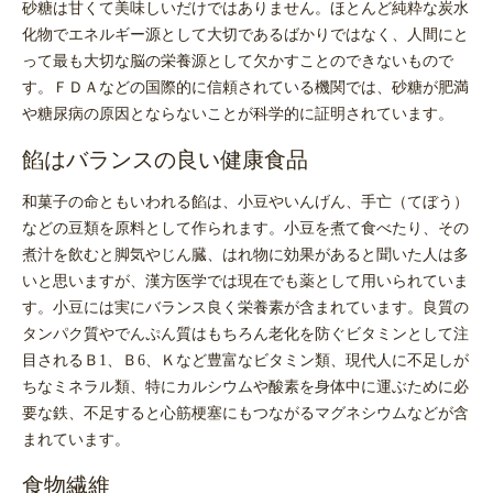
砂糖は甘くて美味しいだけではありません。ほとんど純粋な炭水
化物でエネルギー源として大切であるばかりではなく、人間にと
って最も大切な脳の栄養源として欠かすことのできないもので
す。ＦＤＡなどの国際的に信頼されている機関では、砂糖が肥満
や糖尿病の原因とならないことが科学的に証明されています。
餡はバランスの良い健康食品
和菓子の命ともいわれる餡は、小豆やいんげん、手亡（てぼう）
などの豆類を原料として作られます。小豆を煮て食べたり、その
煮汁を飲むと脚気やじん臓、はれ物に効果があると聞いた人は多
いと思いますが、漢方医学では現在でも薬として用いられていま
す。小豆には実にバランス良く栄養素が含まれています。良質の
タンパク質やでんぷん質はもちろん老化を防ぐビタミンとして注
目されるＢ1、Ｂ6、Ｋなど豊富なビタミン類、現代人に不足しが
ちなミネラル類、特にカルシウムや酸素を身体中に運ぶために必
要な鉄、不足すると心筋梗塞にもつながるマグネシウムなどが含
まれています。
食物繊維