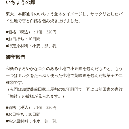
いちょうの舞
東大、本郷通りのいちょう並木をイメージし、サックリとしたパ
イ生地で杏と白餡を包み焼き上げました。
■価格（税込）：1個 320円
■お日持ち：10日間
■特定原材料：小麦，卵、乳
御守殿門
和糖のまろやかなコクのある生地で小豆餡を包んだものと、もう
一つはミルクをたっぷり使った生地で黄味餡を包んだ焼菓子の二
種類です。
（赤門は加賀藩前田家上屋敷の御守殿門で、瓦には前田家の家紋
「梅鉢」の紋様が見られます。）
■価格（税込）：1個 220円
■お日持ち：10日間
■特定原材料：小麦、卵、乳