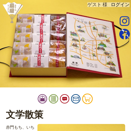
ゲスト 様
ログイン
instagram
facebook
扇屋
扇
御
お
お
カ
屋
品
知
問
ー
店
書
ら
い
ト
文学散策
舗
せ
合
情
せ
赤門もち、いち
報