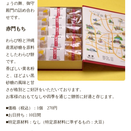
ょうの舞、御守
殿門の詰め合わ
せです。
赤門もち
わらび粉と沖縄
産黒砂糖を原料
としたわらび餅
です。
香ばしい黄名粉
と、ほどよい黒
砂糖の風味と甘
さが格別とご好評をいただいております。
お客様のおもてなしや四季を通じご贈答に好適と存じます。
■価格（税込）：1個 270円
■お日持ち：10日間
■特定原材料：なし（特定原材料に準ずるもの：大豆）