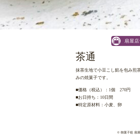
扇屋店
茶通
抹茶生地で小豆こし餡を包み煎
みの焼菓子です。
■価格（税込）：1個 270円
■お日持ち：10日間
■特定原材料：小麦、卵
©
御菓子処 扇