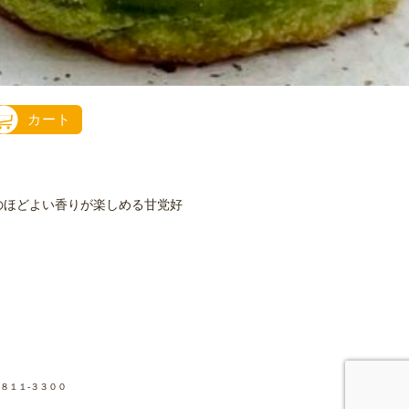
カート
のほどよい香りが楽しめる甘党好
８１１-３３００