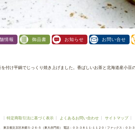
舗情報
御品書
お知らせ
お問い合せ
茶を付け平鍋でじっくり焼き上げました。香ばしいお茶と北海道産小豆
特定商取引法に基づく表示
よくあるお問い合わせ
サイトマップ
屋
東京都文京区本郷５-２６-５（東大赤門前）
電話：０３-３８１１-１１２０
/
ファックス：０３-３