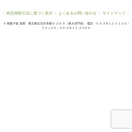
特定商取引法に基づく表示
よくあるお問い合わせ
サイトマップ
©
御菓子処 扇屋
東京都文京区本郷５-２６-５（東大赤門前）
電話：０３-３８１１-１１２０
/
ファックス：０３-３８１１-３３００