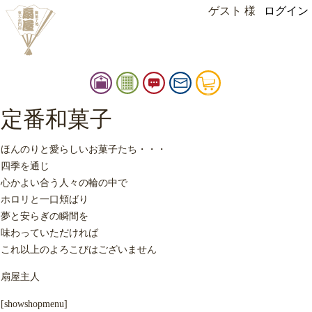
ゲスト 様
ログイン
instagram
facebook
扇
御
お
お
カ
屋
品
知
問
ー
店
書
ら
い
ト
定番和菓子
扇屋
舗
せ
合
情
せ
ほんのりと愛らしいお菓子たち・・・
報
四季を通じ
心かよい合う人々の輪の中で
ホロリと一口頬ばり
夢と安らぎの瞬間を
味わっていただければ
これ以上のよろこびはございません
扇屋主人
[showshopmenu]