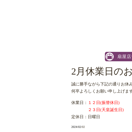
扇屋店
2月休業日の
誠に勝手ながら下記の通りお休
何卒よろしくお願い申し上げま
休業日：
１２日(振替休日)
２３日(天皇誕生日)
定休日：日曜日
2024
/
02
/02