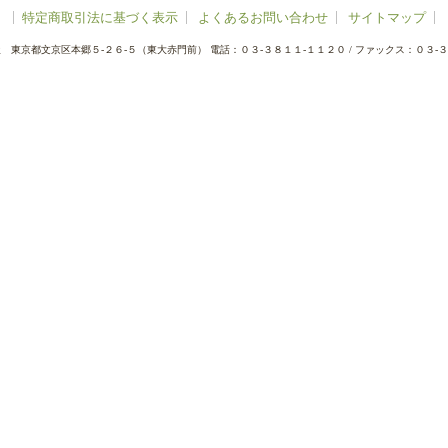
特定商取引法に基づく表示
よくあるお問い合わせ
サイトマップ
屋
東京都文京区本郷５-２６-５（東大赤門前）
電話：０３-３８１１-１１２０
/
ファックス：０３-３