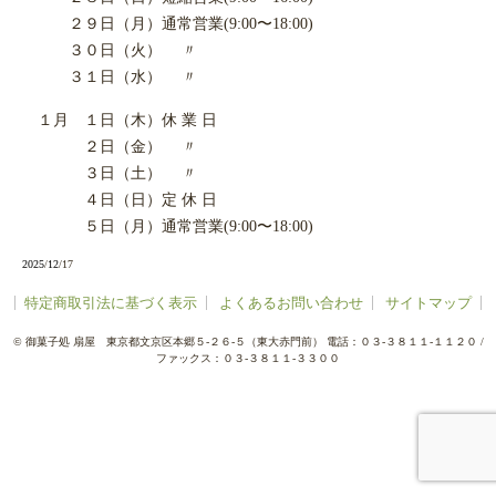
２９日（月）通常営業(9:00〜18:00)
３０日（火） 〃
３１日（水） 〃
１月 １日（木）休 業 日
２日（金） 〃
３日（土） 〃
４日（日）定 休 日
５日（月）通常営業(9:00〜18:00)
2025
/
12
/17
特定商取引法に基づく表示
よくあるお問い合わせ
サイトマップ
©
御菓子処 扇屋
東京都文京区本郷５-２６-５（東大赤門前）
電話：０３-３８１１-１１２０
/
ファックス：０３-３８１１-３３００