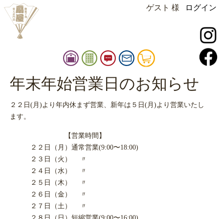
ゲスト 様
ログイン
instagram
facebook
扇
御
お
お
カ
屋
品
知
問
ー
店
書
ら
い
ト
年末年始営業日のお知らせ
扇屋
舗
せ
合
情
せ
２２日(月)より年内休まず営業、新年は５日(月)より営業いたし
報
ます。
【営業時間】
２２日（月）通常営業(9:00〜18:00)
２３日（火） 〃
２４日（水） 〃
２５日（木） 〃
２６日（金） 〃
２７日（土） 〃
２８日（日）短縮営業(9:00〜16:00)