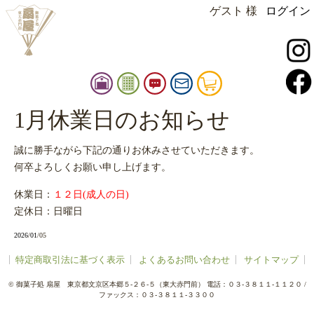
ゲスト 様
ログイン
instagram
facebook
扇
御
お
お
カ
屋
品
知
問
ー
店
書
ら
い
ト
1月休業日のお知らせ
扇屋
舗
せ
合
情
せ
誠に勝手ながら下記の通りお休みさせていただきます。
報
何卒よろしくお願い申し上げます。
休業日：
１２日(成人の日)
定休日：日曜日
2026
/
01
/05
特定商取引法に基づく表示
よくあるお問い合わせ
サイトマップ
©
御菓子処 扇屋
東京都文京区本郷５-２６-５（東大赤門前）
電話：０３-３８１１-１１２０
/
ファックス：０３-３８１１-３３００