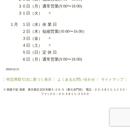
３０日（月）通常営業(9:00〜18:00)
３１日（火） 〃
１月 １日（水）休 業 日
２日（木）短縮営業(10:00〜16:00）
３日（金） 〃
４日（土） 〃
５日（日）定 休 日
６日（月）通常営業(9:00〜18:00)
2024
/
12
/22
特定商取引法に基づく表示
よくあるお問い合わせ
サイトマップ
©
御菓子処 扇屋
東京都文京区本郷５-２６-５（東大赤門前）
電話：０３-３８１１-１１２０
/
ファックス：０３-３８１１-３３００