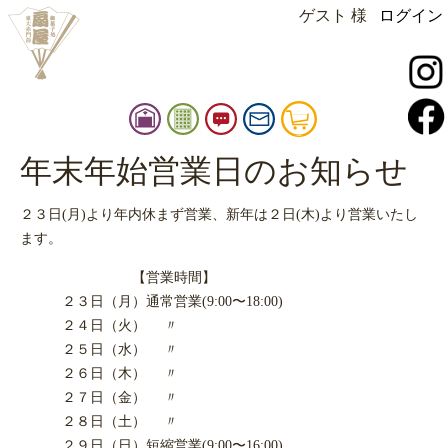
ゲスト 様
ログイン
instagram
facebook
扇
御
お
お
カ
屋
品
知
問
ー
店
書
ら
い
ト
年末年始営業日のお知らせ
扇屋
舗
せ
合
情
せ
２３日(月)より年内休まず営業、新年は２日(木)より営業いたし
報
ます。
【営業時間】
２３日（月）通常営業(9:00〜18:00)
２４日（火） 〃
２５日（水） 〃
２６日（木） 〃
２７日（金） 〃
２８日（土） 〃
２９日（日）短縮営業(9:00〜16:00)